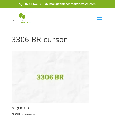
916 61 64 67
mail@tablerosmartinez-cb.com
3306-BR-cursor
Siguenos...
239