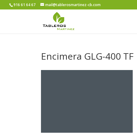
916 61 64 67
mail@tablerosmartinez-cb.com
Encimera GLG-400 TF