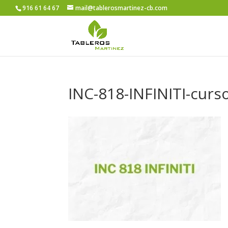
916 61 64 67
mail@tablerosmartinez-cb.com
INC-818-INFINITI-curs