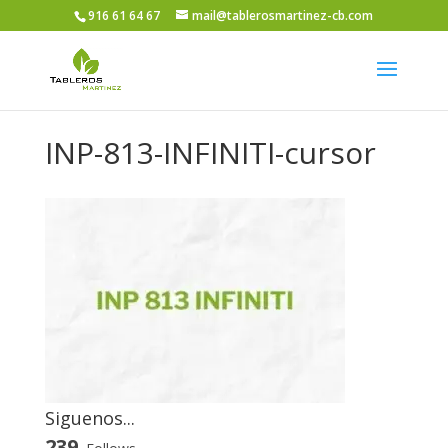
916 61 64 67
mail@tablerosmartinez-cb.com
INP-813-INFINITI-cursor
Siguenos...
239