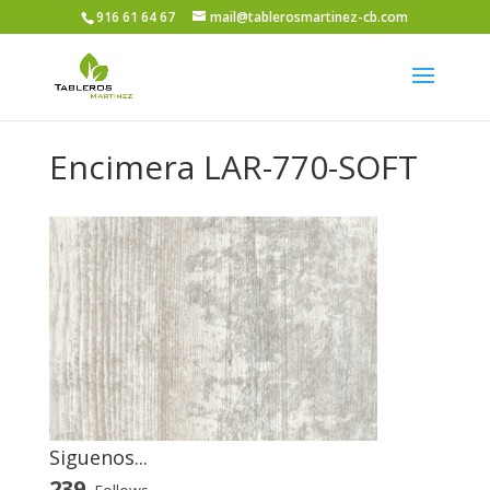
916 61 64 67
mail@tablerosmartinez-cb.com
Encimera LAR-770-SOFT
Siguenos...
239