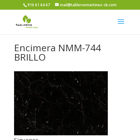
916 61 64 67
mail@tablerosmartinez-cb.com
Encimera NMM-744
BRILLO