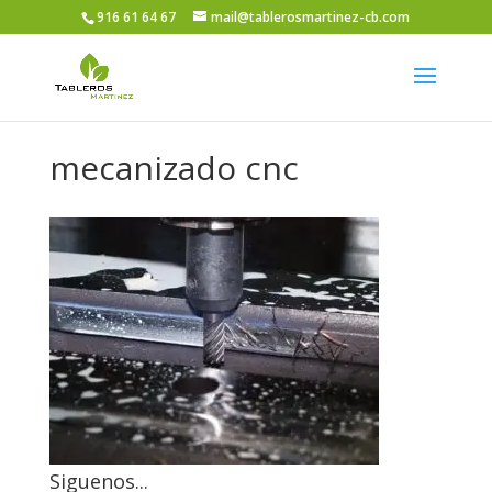
916 61 64 67
mail@tablerosmartinez-cb.com
mecanizado cnc
Siguenos...