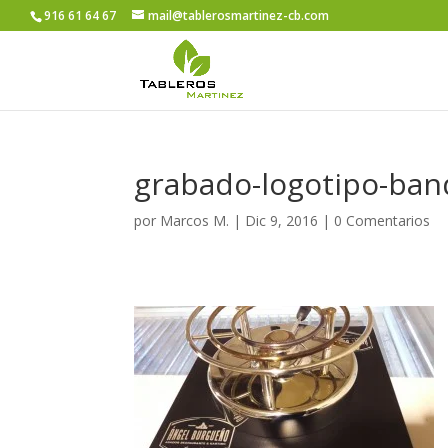
916 61 64 67
mail@tablerosmartinez-cb.com
grabado-logotipo-ban
por
Marcos M.
|
Dic 9, 2016
|
0 Comentarios