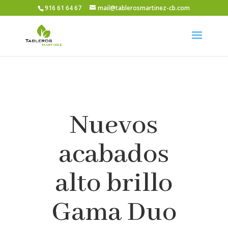
916 61 64 67
mail@tablerosmartinez-cb.com
Nuevos
acabados
alto brillo
Gama Duo